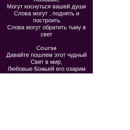
Могут коснуться вашей души
Слова могут , поднять и
построить
Слова могут обратить тьму в
свет
Course
Давайте пошлем этот чудный
Свет в мир,
Любовью Божьей его озарим
Пусть звучат лишь слова
надежды,
Веры и мира и слова любви
Слова могут благословить
Вселить в вас радость
И вдохновить
Слова могут исцелить