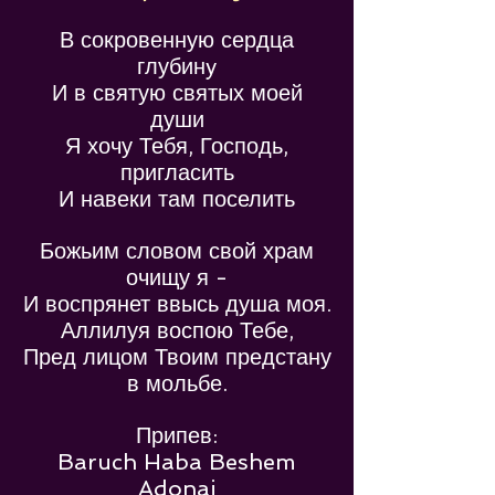
В сокровенную сердца
глубинy
И в святую святых моей
души
Я хочу Тебя, Господь,
пригласить
И навеки там поселить
Божьим словом свой храм
очищу я -
И воспрянет ввысь душа моя.
Аллилуя воспою Тебе,
Пред лицом Твоим предстану
в мольбе.
Припев:
Baruch Haba Beshem
Adonai